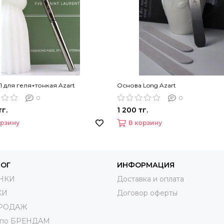
в1 для геля+тонкая Azart
Основа Long Azart
0
0
тг.
1 200 тг.
орзину
В корзину
ЛОГ
ИНФОРМАЦИЯ
НКИ
Доставка и оплата
КИ
Договор оферты
ПРОДАЖ
 по БРЕНДАМ