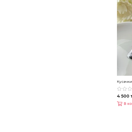
Кусачки
4 500 т
В к