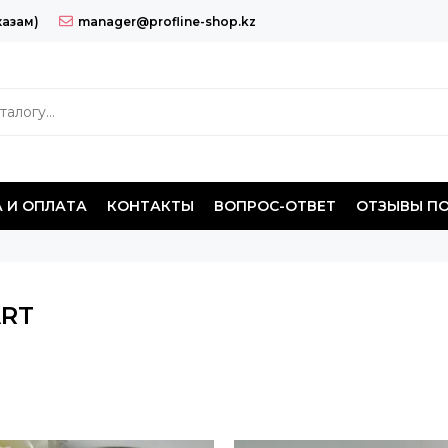
казам)
manager@profline-shop.kz
 И ОПЛАТА
КОНТАКТЫ
ВОПРОС-ОТВЕТ
ОТЗЫВЫ П
RT