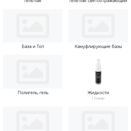
Гель-лак
Гель-лак светоотражающий
База и Топ
Камуфлирующие базы
Полигель, гель
Жидкости
1 товар