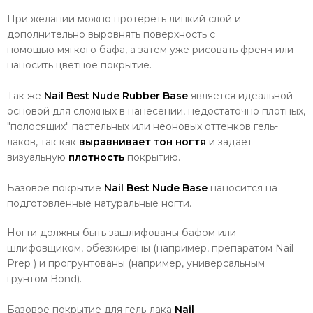
При желании можно протереть липкий слой и
дополнительно выровнять поверхность с
помощью мягкого бафа, а затем уже рисовать френч или
наносить цветное покрытие.
Так же
Nail Best
Nude Rubber
Base
является идеальной
основой для сложных в нанесении, недостаточно плотных,
"полосящих" пастельных или неоновых оттенков гель-
лаков, так как
выравнивает тон ногтя
и задает
визуальную
плотность
покрытию.
Базовое покрытие
Nail Best
Nude
Base
наносится на
подготовленные натуральные ногти.
Ногти должны быть зашлифованы бафом или
шлифовщиком, обезжирены (например, препаратом Nail
Prep ) и прогрунтованы (например, универсальным
грунтом Bond).
Базовое покрытие для гель-лака
Nail