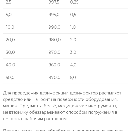
2,5
997,5
0,25
5,0
995,0
0,5
10,0
990,0
1,0
20,0
980,0
2,0
30,0
970,0
3,0
40,0
960,0
4,0
50,0
970,0
5,0
Для проведения дезинфекции дезинфектор распыляет
средство или наносит на поверхности оборудования,
машин. Предметы, бельё, медицинские инструменты,
медтехнику обеззараживают способом погружения в
емкость с рабочим раствором.
Продолжительность обработки и концентрация зависят