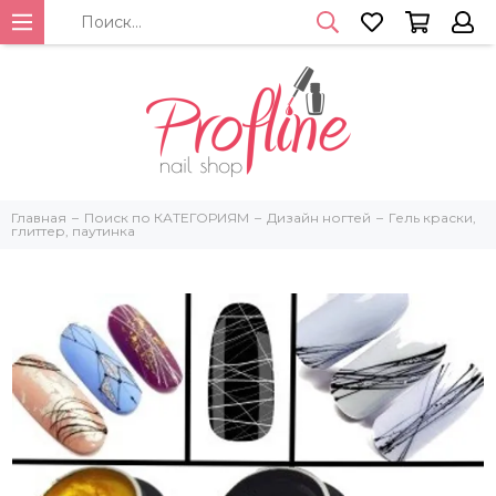
Главная
Поиск по КАТЕГОРИЯМ
Дизайн ногтей
Гель краски,
глиттер, паутинка