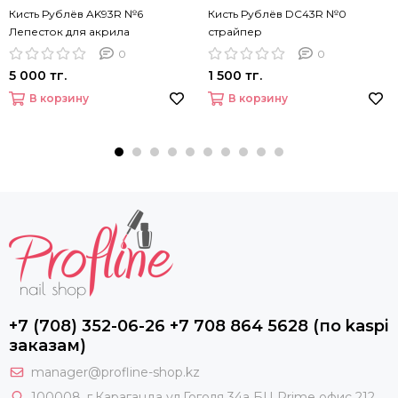
Кисть Рублёв AK93R №6
Кисть Рублёв DC43R №0
Лепесток для акрила
страйпер
0
0
5 000 тг.
1 500 тг.
В корзину
В корзину
+7 (708) 352-06-26 +7 708 864 5628 (по kaspi
заказам)
manager@profline-shop.kz
100008
, г.Караганда ул.Гоголя 34а БЦ Prime офис 212