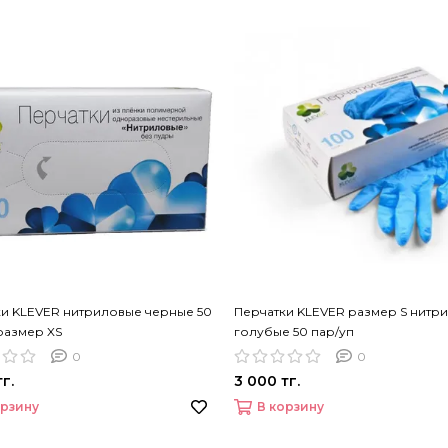
ки KLEVER нитриловые черные 50
Перчатки KLEVER размер S нитр
размер XS
голубые 50 пар/уп
0
0
г.
3 000 тг.
орзину
В корзину