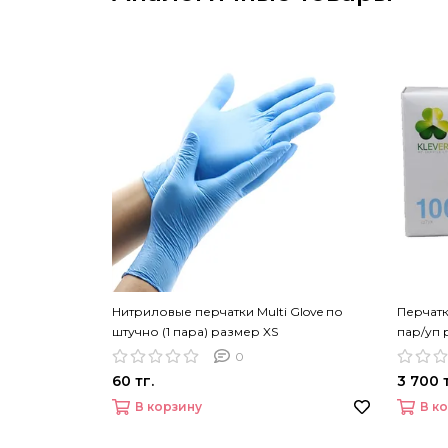
Нитриловые перчатки Multi Glove по
Перчат
штучно (1 пара) размер XS
пар/уп 
0
60 тг.
3 700 т
В корзину
В к