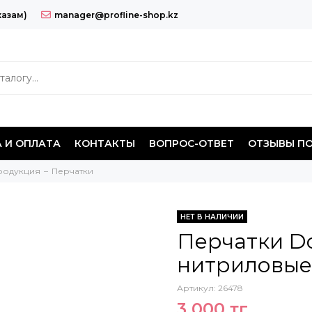
казам)
manager@profline-shop.kz
 И ОПЛАТА
КОНТАКТЫ
ВОПРОС-ОТВЕТ
ОТЗЫВЫ П
родукция
Перчатки
НЕТ В НАЛИЧИИ
Перчатки D
нитриловые
Артикул:
26478
3 000 тг.