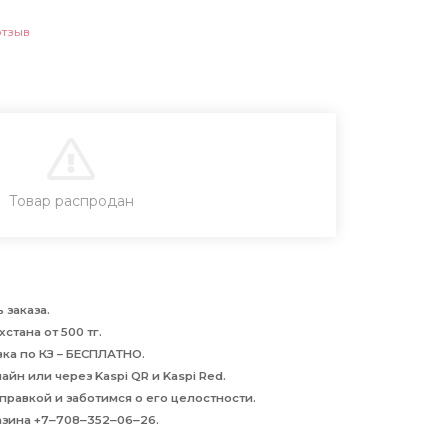
отзыв
В КОРЗИНУ
Товар распродан
 заказа.
стана от 500 тг.
авка по КЗ – БЕСПЛАТНО.
йн или через Kaspi QR и Kaspi Red.
равкой и заботимся о его целостности.
азина +7‒708‒352‒06‒26.