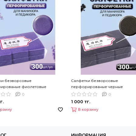
ки безворсовые
Салфетки безворсовые
ированые фиолетовые
перфорированые черные
0
0
г.
1 000 тг.
орзину
В корзину
ЛОГ
ИНФОРМАЦИЯ