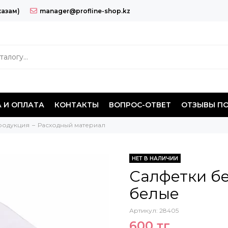
казам)
manager@profline-shop.kz
 И ОПЛАТА
КОНТАКТЫ
ВОПРОС-ОТВЕТ
ОТЗЫВЫ П
родукция
Расходный материал
НЕТ В НАЛИЧИИ
Салфетки б
белые
Артикул:
28405
600 тг.