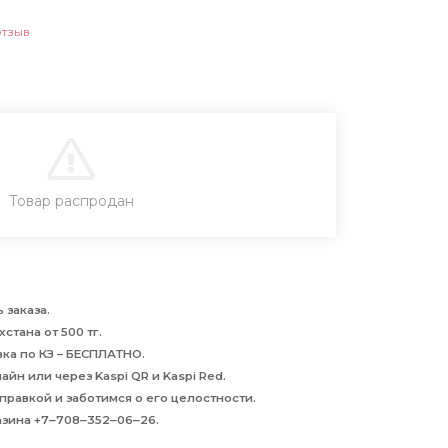
отзыв
В КОРЗИНУ
Товар распродан
 заказа.
стана от 500 тг.
авка по КЗ – БЕСПЛАТНО.
йн или через Kaspi QR и Kaspi Red.
равкой и заботимся о его целостности.
азина +7‒708‒352‒06‒26.