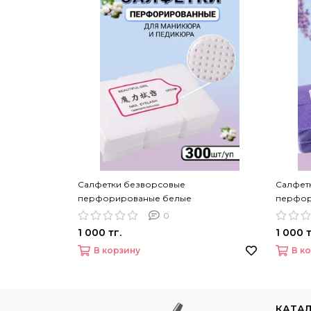
Салфетки безворсовые
Салфет
перфорированые белые
перфор
0
1 000 тг.
1 000 т
В корзину
В к
КАТА