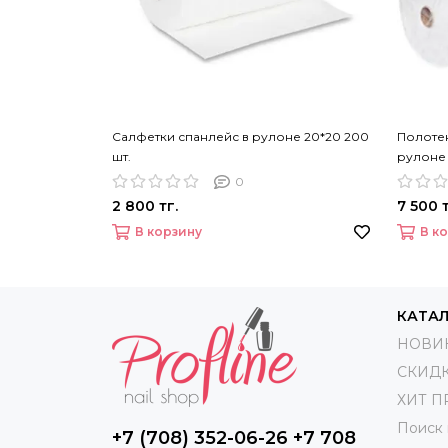
Салфетки спанлейс в рулоне 20*20 200
Полоте
шт.
рулоне 
0
2 800 тг.
7 500 т
В корзину
В к
КАТА
НОВИ
СКИД
ХИТ 
Поиск
+7 (708) 352-06-26 +7 708