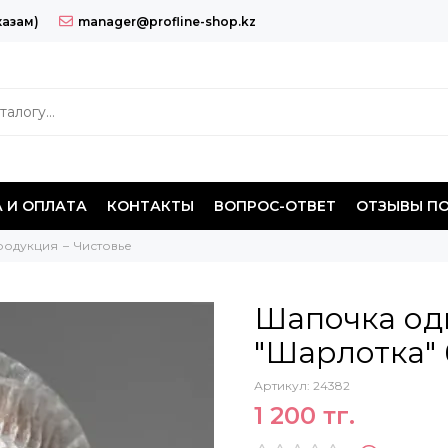
казам)
manager@profline-shop.kz
 И ОПЛАТА
КОНТАКТЫ
ВОПРОС-ОТВЕТ
ОТЗЫВЫ П
родукция
Чистовье
Шапочка од
"Шарлотка" 
Артикул:
24382
1 200 тг.