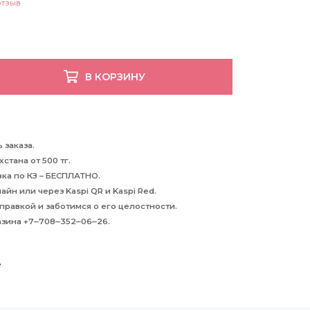
отзыв
В КОРЗИНУ
 заказа.
стана от 500 тг.
авка по КЗ – БЕСПЛАТНО.
йн или через Kaspi QR и Kaspi Red.
равкой и заботимся о его целостности.
азина +7‒708‒352‒06‒26.
е