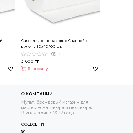
йс
Салфетки одноразовые Спанлейс в
Салфетки одн
рулоне 30х40 100 шт.
100 шт.
0
3 600 тг.
2 000 тг.
В корзину
В корзину
О КОМПАНИИ
Мультибрендовый магазин для
мастеров маникюра и педикюра.
В индустрии с 2012 года.
СОЦ.СЕТИ