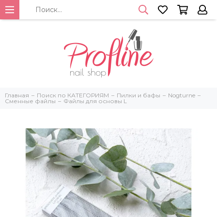
Главная
Поиск по КАТЕГОРИЯМ
Пилки и бафы
Nogturne
Сменные файлы
Файлы для основы L