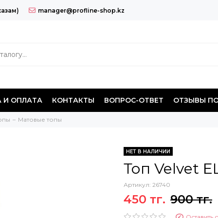
казам)
manager@profline-shop.kz
 И ОПЛАТА
КОНТАКТЫ
ВОПРОС-ОТВЕТ
ОТЗЫВЫ П
опы
Матовые топы
НЕТ В НАЛИЧИИ
Топ Velvet 
Артикул:
26740
450 тг.
900 тг.
Оставить 