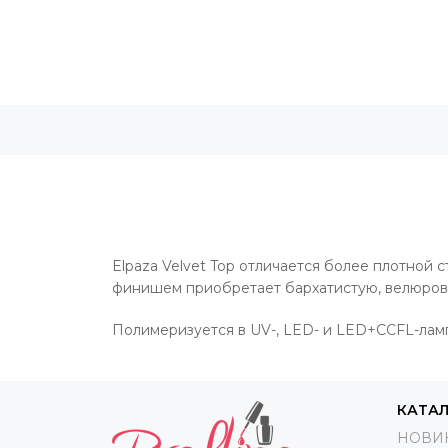
Elpaza Velvet Top отличается более плотной
финишем приобретает бархатистую, велюрову
Полимеризуется в UV-, LED- и LED+CCFL-лампе
КАТА
НОВИ