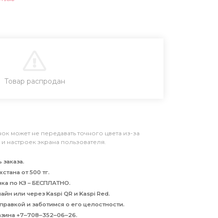
В КОРЗИНУ
Товар распродан
к может не передавать точного цвета из-за
и настроек экрана пользователя.
 заказа.
стана от 500 тг.
авка по КЗ – БЕСПЛАТНО.
йн или через Kaspi QR и Kaspi Red.
равкой и заботимся о его целостности.
азина +7‒708‒352‒06‒26.