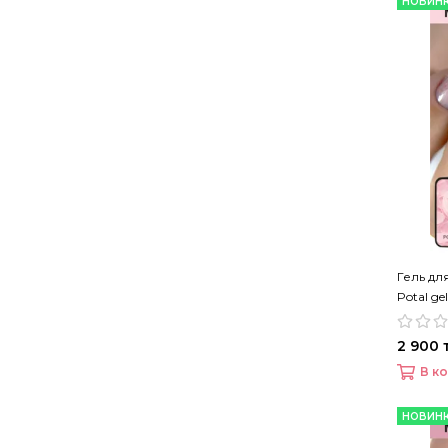
НОВИН
Гель д
Potal gel
2 900 т
В к
НОВИН