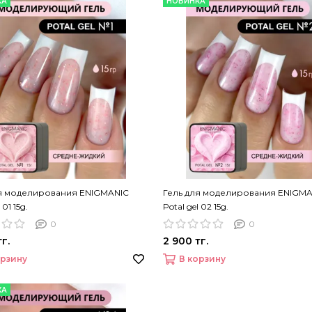
КА
НОВИНКА
ля моделирования ENIGMANIC
Гель для моделирования ENIGMA
 01 15g.
Potal gel 02 15g.
0
0
г.
2 900 тг.
орзину
В корзину
КА