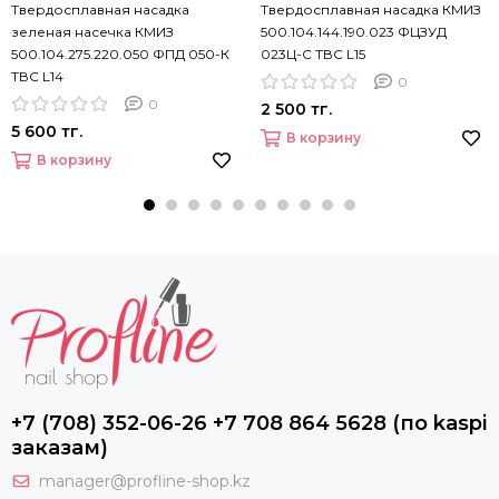
Твердосплавная насадка
Твердосплавная насадка КМИЗ
зеленая насечка КМИЗ
500.104.144.190.023 ФЦЗУД
500.104.275.220.050 ФПД 050-К
023Ц-С ТВС L15
ТВС L14
0
0
2 500 тг.
5 600 тг.
В корзину
В корзину
+7 (708) 352-06-26 +7 708 864 5628 (по kaspi
заказам)
manager@profline-shop.kz