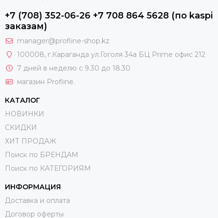
+7 (708) 352-06-26 +7 708 864 5628 (по kaspi
заказам)
manager@profline-shop.kz
100008
, г.Караганда ул.Гоголя 34а БЦ Prime офис 212
7 дней в неделю с 9.30 до 18.30
магазин Profline.
КАТАЛОГ
НОВИНКИ
СКИДКИ
ХИТ ПРОДАЖ
Поиск по БРЕНДАМ
Поиск по КАТЕГОРИЯМ
ИНФОРМАЦИЯ
Доставка и оплата
Договор оферты