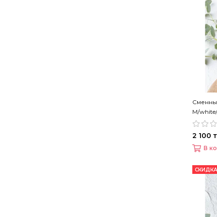
Сменны
M/white
2 100 т
В к
СКИДКА