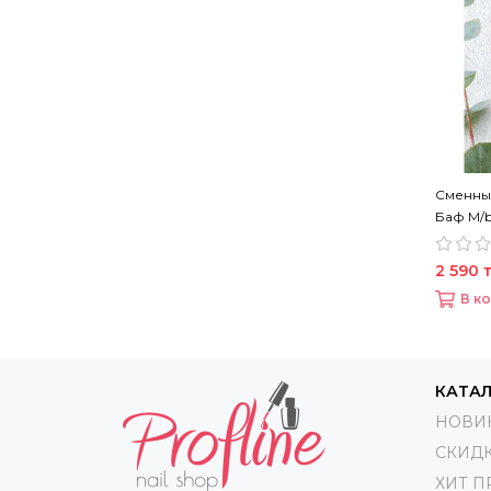
Сменны
Баф M/b
2 590 т
В к
КАТА
НОВИ
СКИД
ХИТ 