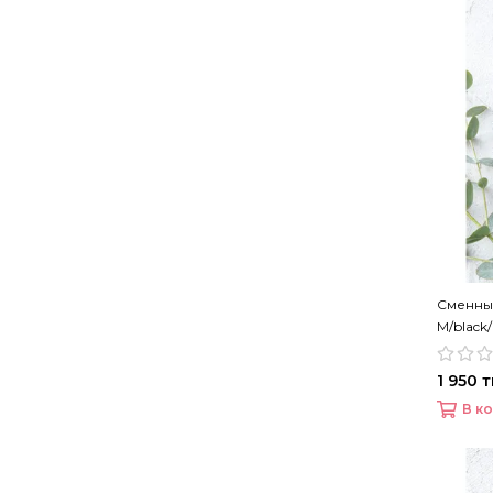
Сменны
M/black
1 950 т
В к