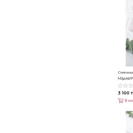
Сменны
M/gold/
3 100 т
В к