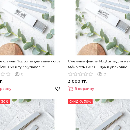
е файлы Nogturne для маникюра
Сменные файлы Nogturne для м
/Р100 50 штук в упаковке
M/white/Р180 50 штук в упаковке
0
0
г.
3 000 тг.
орзину
В корзину
 30%
СКИДКА 30%