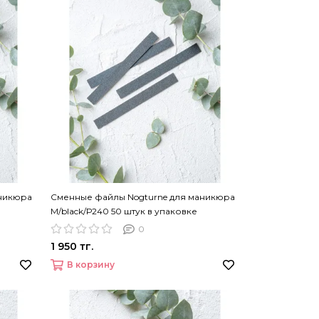
аникюра
Сменные файлы Nogturne для маникюра
M/black/Р240 50 штук в упаковке
0
1 950 тг.
В корзину