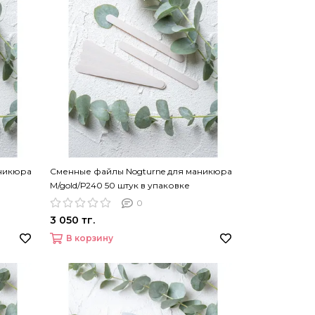
аникюра
Сменные файлы Nogturne для маникюра
M/gold/Р240 50 штук в упаковке
0
3 050 тг.
В корзину