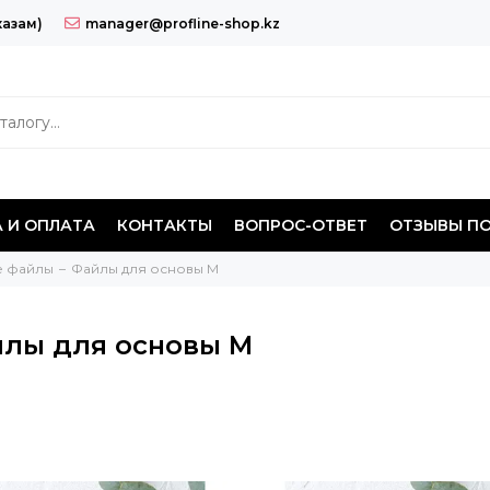
казам)
manager@profline-shop.kz
 И ОПЛАТА
КОНТАКТЫ
ВОПРОС-ОТВЕТ
ОТЗЫВЫ П
е файлы
Файлы для основы M
лы для основы M