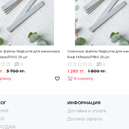
е файлы Nogturne для маникюра
Сменные файлы Nogturne для м
lack/P100 25 шт.
Баф M/black/P180 25 шт.
0
0
г.
3 700 тг.
1 260 тг.
1 800 тг.
орзину
В корзину
ЛОГ
ИНФОРМАЦИЯ
НКИ
Доставка и оплата
КИ
Договор оферты
ПРОДАЖ