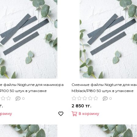
е файлы Nogturne для маникюра
Сменные файлы Nogturne для м
/Р100 50 штук в упаковке
M/black/Р180 50 штук в упаковке
0
0
г.
2 850 тг.
орзину
В корзину