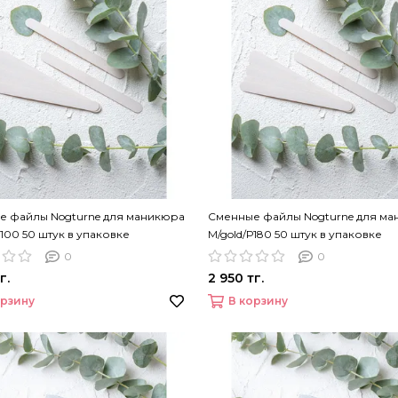
е файлы Nogturne для маникюра
Сменные файлы Nogturne для м
Р100 50 штук в упаковке
M/gold/Р180 50 штук в упаковке
0
0
г.
2 950 тг.
орзину
В корзину