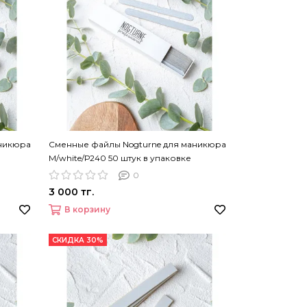
аникюра
Сменные файлы Nogturne для маникюра
M/white/Р240 50 штук в упаковке
0
3 000 тг.
В корзину
СКИДКА 30%